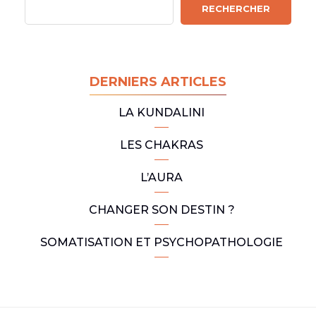
R
RECHERCHER
e
c
h
e
DERNIERS ARTICLES
r
c
LA KUNDALINI
h
e
LES CHAKRAS
r
L’AURA
CHANGER SON DESTIN ?
SOMATISATION ET PSYCHOPATHOLOGIE